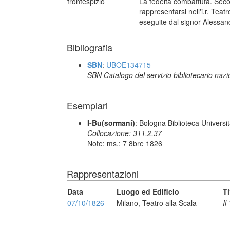
frontespizio
La fedeltà combattuta. Seco
rappresentarsi nell'i.r. Tea
eseguite dal signor Alessan
Bibliografia
SBN
:
UBOE134715
SBN Catalogo del servizio bibliotecario naz
Esemplari
I-Bu(sormani)
: Bologna Biblioteca Universi
Collocazione: 311.2.37
Note: ms.: 7 8bre 1826
Rappresentazioni
Data
Luogo ed Edificio
Ti
07/10/1826
Milano, Teatro alla Scala
Il