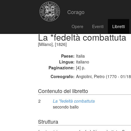
Corago
Opere
Eventi
Libretti
La *fedeltà combattuta
[Milano], [1826]
Paese:
Italia
Lingua:
italiano
Paginazione:
[4] p.
Coreografo:
Angiolini, Pietro (1770 - 01/1
Contenuto del libretto
2
La *fedeltà combattuta
secondo ballo
Struttura