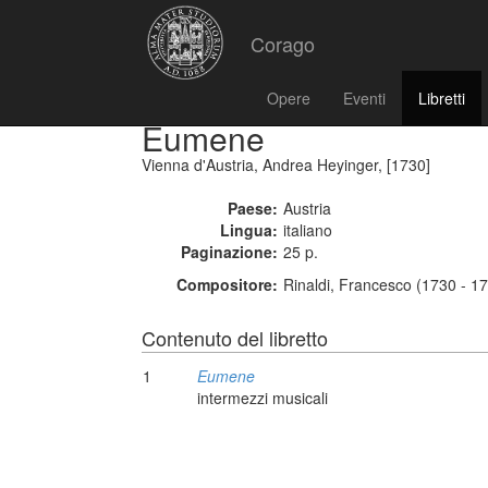
Corago
Opere
Eventi
Libretti
Eumene
Vienna d'Austria, Andrea Heyinger, [1730]
Paese:
Austria
Lingua:
italiano
Paginazione:
25 p.
Compositore:
Rinaldi, Francesco (1730 - 1
Contenuto del libretto
1
Eumene
intermezzi musicali