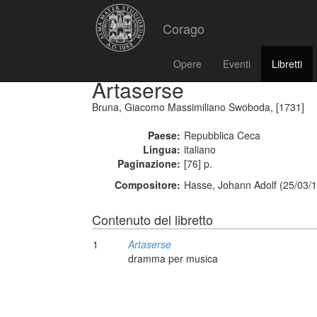
Corago
Opere
Eventi
Libretti
Artaserse
Bruna, Giacomo Massimiliano Swoboda, [1731]
Paese:
Repubblica Ceca
Lingua:
italiano
Paginazione:
[76] p.
Compositore:
Hasse, Johann Adolf (25/03/1
Contenuto del libretto
1
Artaserse
dramma per musica