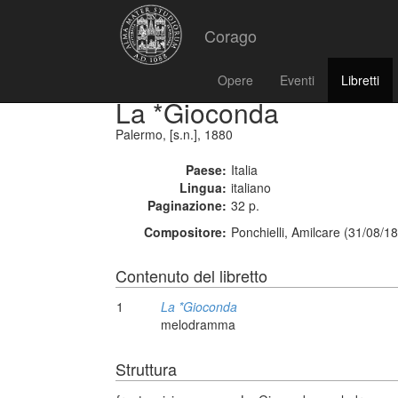
Corago
Opere
Eventi
Libretti
La *Gioconda
Palermo, [s.n.], 1880
Paese:
Italia
Lingua:
italiano
Paginazione:
32 p.
Compositore:
Ponchielli, Amilcare (31/08/1
Contenuto del libretto
1
La *Gioconda
melodramma
Struttura