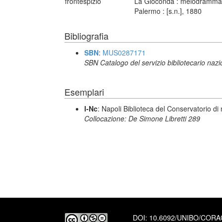
frontespizio
La Gioconda : melodramma in 
Palermo : [s.n.], 1880
Bibliografia
SBN
:
MUS0287171
SBN Catalogo del servizio bibliotecario naz
Esemplari
I-Nc
: Napoli Biblioteca del Conservatorio di
Collocazione: De Simone Libretti 289
DOI:
10.6092/UNIBO/COR