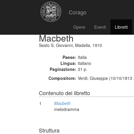
Corago
Opere
Eventi
Libretti
Macbeth
Sesto S. Giovanni, Madella, 1910
Paese:
Italia
Lingua:
italiano
Paginazione:
31 p.
Compositore:
Verdi, Giuseppe (10/10/1813 
Contenuto del libretto
1
Macbeth
melodramma
Struttura