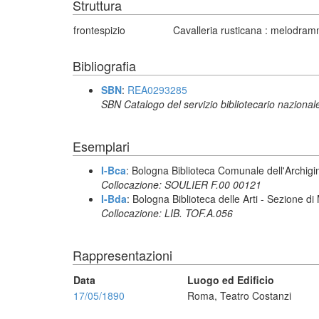
Struttura
frontespizio
Cavalleria rusticana : melodram
Bibliografia
SBN
:
REA0293285
SBN Catalogo del servizio bibliotecario nazional
Esemplari
I-Bca
: Bologna Biblioteca Comunale dell'Archigi
Collocazione: SOULIER F.00 00121
I-Bda
: Bologna Biblioteca delle Arti - Sezione d
Collocazione: LIB. TOF.A.056
Rappresentazioni
Data
Luogo ed Edificio
17/05/1890
Roma, Teatro Costanzi