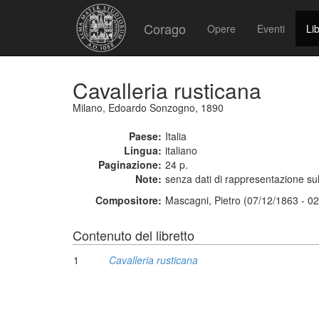
Corago
Opere
Eventi
Lib
Cavalleria rusticana
Milano, Edoardo Sonzogno, 1890
Paese:
Italia
Lingua:
italiano
Paginazione:
24 p.
Note:
senza dati di rappresentazione sul
Compositore:
Mascagni, Pietro (07/12/1863 - 0
Contenuto del libretto
1
Cavalleria rusticana