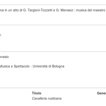
ma in un atto di G. Targioni-Tozzetti e G. Menasci ; musica del maestr
e,
nnasio
i Musica e Spettacolo - Università di Bologna
Titolo
Gene
Cavalleria rusticana