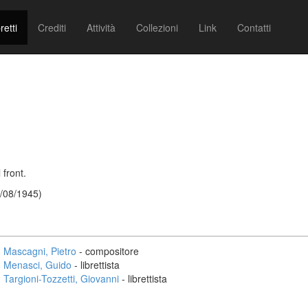
retti
Crediti
Attività
Collezioni
Link
Contatti
 front.
2/08/1945)
Mascagni, Pietro
- compositore
Menasci, Guido
- librettista
Targioni-Tozzetti, Giovanni
- librettista