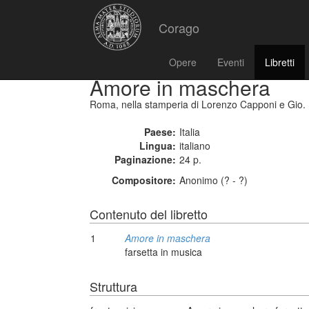
Corago
Opere
Eventi
Libretti
Amore in maschera
Roma, nella stamperia di Lorenzo Capponi e Gio. 
Paese:
Italia
Lingua:
italiano
Paginazione:
24 p.
Compositore:
Anonimo (? - ?)
Contenuto del libretto
1
Amore in maschera
farsetta in musica
Struttura