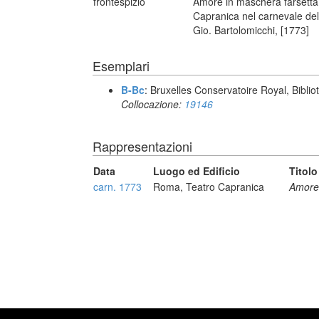
frontespizio
Amore in maschera farsetta 
Capranica nel carnevale del
Gio. Bartolomicchi, [1773]
Esemplari
B-Bc
: Bruxelles Conservatoire Royal, Biblio
Collocazione:
19146
Rappresentazioni
Data
Luogo ed Edificio
Titolo
carn. 1773
Roma, Teatro Capranica
Amore