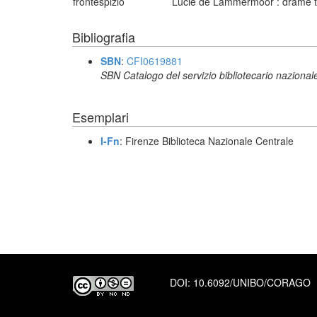
frontespizio
Lucie de Lammermoor : drame tra
Bibliografia
SBN
:
CFI0619881
SBN Catalogo del servizio bibliotecario nazional
Esemplari
I-Fn
: Firenze Biblioteca Nazionale Centrale
DOI:
10.6092/UNIBO/CORAGO