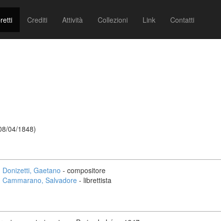
retti
Crediti
Attività
Collezioni
Link
Contatti
 08/04/1848)
Donizetti, Gaetano
- compositore
Cammarano, Salvadore
- librettista