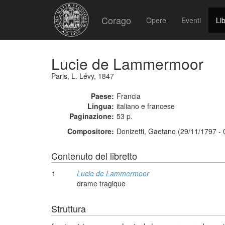
Corago
Opere
Eventi
Lib
Lucie de Lammermoor
Paris, L. Lévy, 1847
Paese:
Francia
Lingua:
italiano e francese
Paginazione:
53 p.
Compositore:
Donizetti, Gaetano (29/11/1797 -
Contenuto del libretto
1
Lucie de Lammermoor
drame tragique
Struttura