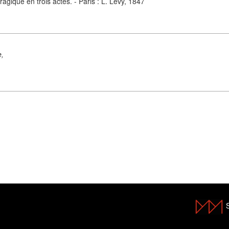
gique en trois actes. - Paris : L. Lévy, 1847
e,