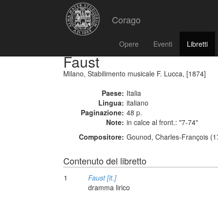
Corago
Opere
Eventi
Libretti
Faust
Milano, Stabilimento musicale F. Lucca, [1874]
Paese:
Italia
Lingua:
italiano
Paginazione:
48 p.
Note:
in calce al front.: "7-74"
Compositore:
Gounod, Charles-François (1
Contenuto del libretto
1
Faust [it.]
dramma lirico