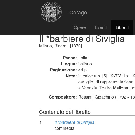
Corago
Opere
Eventi
Libretti
Il *barbiere di Siviglia
Milano, Ricordi, [1876]
Paese:
Italia
Lingua:
italiano
Paginazione:
44 p.
Note:
in calce a p. [5]: "2-76"; t.s. 
cartiglio, di rappresentazione 
a Venezia, Teatro Malibran, 
Compositore:
Rossini, Gioachino (1792 - 1
Contenuto del libretto
1
Il *barbiere di Siviglia
commedia