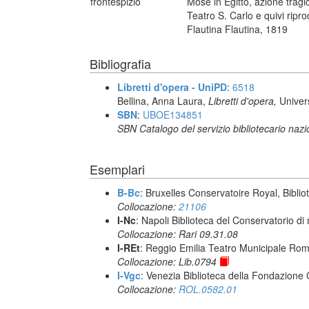
frontespizio
Mosè in Egitto, azione trag
Teatro S. Carlo e quivi ripro
Flautina Flautina, 1819
Bibliografia
Libretti d'opera - UniPD
:
6518
Bellina, Anna Laura,
Libretti d'opera,
Univer
SBN
:
UBOE134851
SBN Catalogo del servizio bibliotecario naz
Esemplari
B-Bc
: Bruxelles Conservatoire Royal, Biblio
Collocazione:
21106
I-Nc
: Napoli Biblioteca del Conservatorio di
Collocazione: Rari 09.31.08
I-REt
: Reggio Emilia Teatro Municipale Romol
Collocazione: Lib.0794
I-Vgc
: Venezia Biblioteca della Fondazione 
Collocazione:
ROL.0582.01