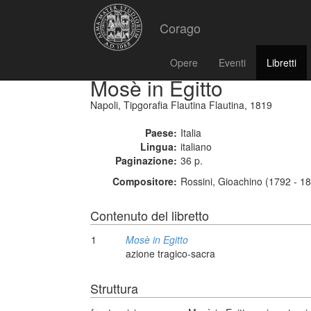
Corago
Opere
Eventi
Libretti
Mosè in Egitto
Napoli, Tipgorafia Flautina Flautina, 1819
Paese:
Italia
Lingua:
italiano
Paginazione:
36 p.
Compositore:
Rossini, Gioachino (1792 - 1
Contenuto del libretto
1
Mosè in Egitto
azione tragico-sacra
Struttura