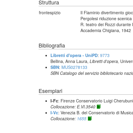
Struttura
frontespizio
Il Flaminio divertimento gi
Pergolesi riduzione scenica 
R. teatro dei Rozzi durante 
Accademia Chigiana, 1942
Bibliografia
Libretti d'opera - UniPD
:
9773
Bellina, Anna Laura,
Libretti d'opera,
Univer
SBN
:
MUS0278133
SBN Catalogo del servizio bibliotecario naz
Esemplari
I-Fc
: Firenze Conservatorio Luigi Cherubun
Collocazione: E.VI.3540
I-Vc
: Venezia B. del Conservatorio di Musi
Collocazione:
1655