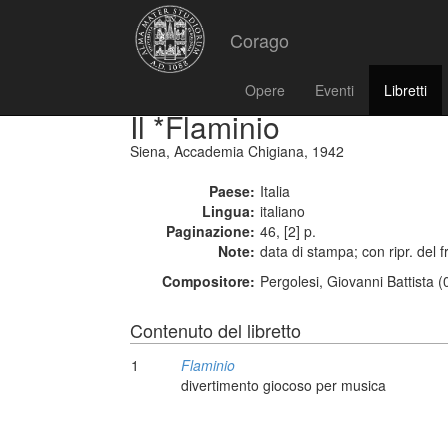
Corago
Opere
Eventi
Libretti
Il *Flaminio
Siena, Accademia Chigiana, 1942
Paese:
Italia
Lingua:
italiano
Paginazione:
46, [2] p.
Note:
data di stampa; con ripr. del f
Compositore:
Pergolesi, Giovanni Battista 
Contenuto del libretto
1
Flaminio
divertimento giocoso per musica