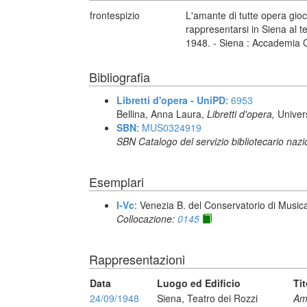
frontespizio
L'amante di tutte opera gioc
rappresentarsi in Siena al t
1948. - Siena : Accademia 
Bibliografia
Libretti d'opera - UniPD
:
6953
Bellina, Anna Laura,
Libretti d'opera,
Univer
SBN
:
MUS0324919
SBN Catalogo del servizio bibliotecario naz
Esemplari
I-Vc
: Venezia B. del Conservatorio di Musi
Collocazione:
0145
Rappresentazioni
Data
Luogo ed Edificio
Tit
24/09/1948
Siena, Teatro dei Rozzi
Ama