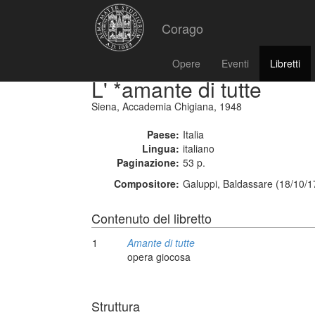
Corago
Opere
Eventi
Libretti
L' *amante di tutte
Siena, Accademia Chigiana, 1948
Paese:
Italia
Lingua:
italiano
Paginazione:
53 p.
Compositore:
Galuppi, Baldassare (18/10/1
Contenuto del libretto
1
Amante di tutte
opera giocosa
Struttura