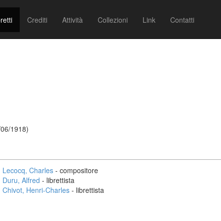
retti
Crediti
Attività
Collezioni
Link
Contatti
/06/1918)
Lecocq, Charles
- compositore
Duru, Alfred
- librettista
Chivot, Henri-Charles
- librettista