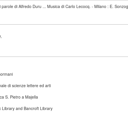
atti parole di Alfredo Duru ... Musica di Carlo Lecocq. - Milano : E. Sonz
e,
Sormani
le di scienze lettere ed arti
ca S. Pietro a Majella
ic Library and Bancroft Library