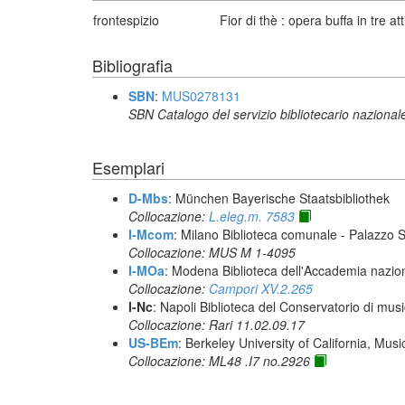
frontespizio
Fior di thè : opera buffa in tre 
Bibliografia
SBN
:
MUS0278131
SBN Catalogo del servizio bibliotecario nazional
Esemplari
D-Mbs
: München Bayerische Staatsbibliothek
Collocazione:
L.eleg.m. 7583
I-Mcom
: Milano Biblioteca comunale - Palazzo 
Collocazione: MUS M 1-4095
I-MOa
: Modena Biblioteca dell'Accademia naziona
Collocazione:
Campori XV.2.265
I-Nc
: Napoli Biblioteca del Conservatorio di musi
Collocazione: Rari 11.02.09.17
US-BEm
: Berkeley University of California, Mus
Collocazione: ML48 .I7 no.2926