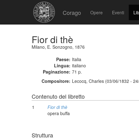
Corago
Opere
Eventi
Lib
Fior di thè
Milano, E. Sonzogno, 1876
Paese:
Italia
Lingua:
italiano
Paginazione:
71 p.
Compositore:
Lecocq, Charles (03/06/1832 - 24
Contenuto del libretto
1
Fior di thè
opera buffa
Struttura