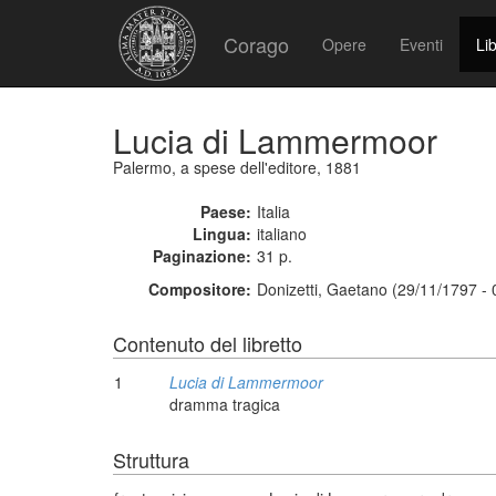
Corago
Opere
Eventi
Lib
Lucia di Lammermoor
Palermo, a spese dell'editore, 1881
Paese:
Italia
Lingua:
italiano
Paginazione:
31 p.
Compositore:
Donizetti, Gaetano (29/11/1797 -
Contenuto del libretto
1
Lucia di Lammermoor
dramma tragica
Struttura