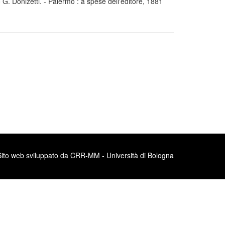
. Donizetti. - Palermo : a spese dell'editore, 1881
Sito web sviluppato da CRR-MM - Università di Bologna