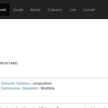
retti
Crediti
Attività
Collezioni
Link
Contatti
 08/04/1848)
Donizetti, Gaetano
- compositore
Cammarano, Salvadore
- librettista