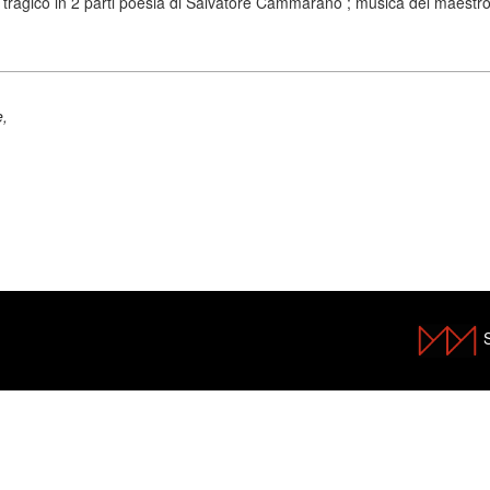
agico in 2 parti poesia di Salvatore Cammarano ; musica del maestro G
e,