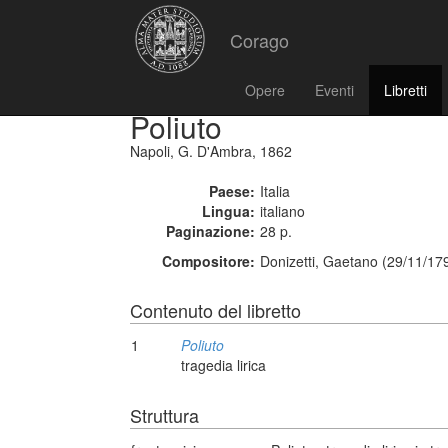
Corago
Opere
Eventi
Libretti
Poliuto
Napoli, G. D'Ambra, 1862
Paese:
Italia
Lingua:
italiano
Paginazione:
28 p.
Compositore:
Donizetti, Gaetano (29/11/17
Contenuto del libretto
1
Poliuto
tragedia lirica
Struttura