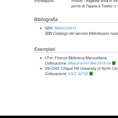
frontespizio
Poliuto : tragedia lirica in t
ponte di Tappia a Toledo n.
Bibliografia
SBN
:
BAS0034913
SBN Catalogo del servizio bibliotecario naz
Esemplari
I-Fm
: Firenze Biblioteca Marucelliana
Collocazione:
Melodrammi Mel.2378.06
US-CHH
: Chapel Hill University of North Car
Collocazione:
IOLC.02720