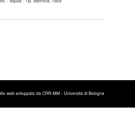
i. - Aquila : Tip. Aternina, 1869
Sito web sviluppato da CRR-MM - Università di Bologna