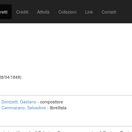
retti
Crediti
Attività
Collezioni
Link
Contatti
 08/04/1848)
Donizetti, Gaetano
- compositore
Cammarano, Salvadore
- librettista