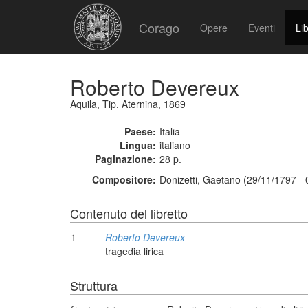
Corago
Opere
Eventi
Lib
Roberto Devereux
Aquila, Tip. Aternina, 1869
Paese:
Italia
Lingua:
italiano
Paginazione:
28 p.
Compositore:
Donizetti, Gaetano (29/11/1797 -
Contenuto del libretto
1
Roberto Devereux
tragedia lirica
Struttura