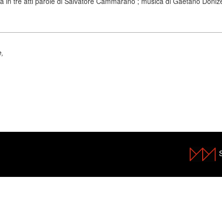
a in tre atti parole di Salvatore Cammarano ; musica di Gaetano Donizett
e,