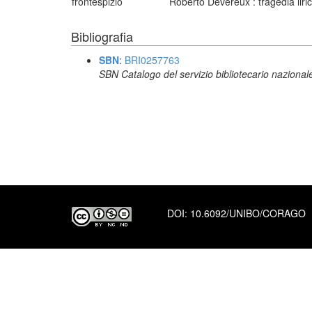
frontespizio
Roberto Devereux : tragedia liric
Bibliografia
SBN
:
BRI0257763
SBN Catalogo del servizio bibliotecario nazional
DOI:
10.6092/UNIBO/CORAGO