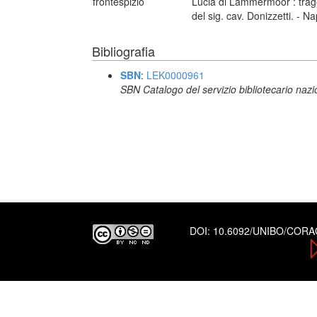
frontespizio
Lucia di Lammermoor : trage
del sig. cav. Donizzetti. - N
Bibliografia
SBN
:
LEK0000961
SBN Catalogo del servizio bibliotecario naz
DOI:
10.6092/UNIBO/COR