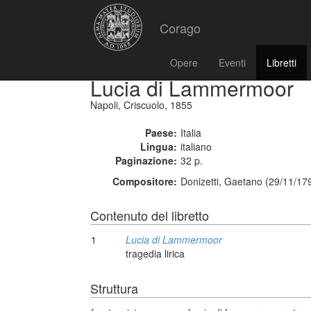
Corago
Opere
Eventi
Libretti
Lucia di Lammermoor
Napoli, Criscuolo, 1855
Paese:
Italia
Lingua:
italiano
Paginazione:
32 p.
Compositore:
Donizetti, Gaetano (29/11/17
Contenuto del libretto
1
Lucia di Lammermoor
tragedia lirica
Struttura