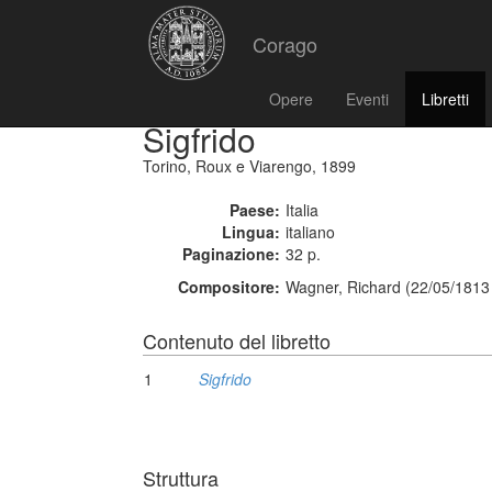
Corago
Opere
Eventi
Libretti
Sigfrido
Torino, Roux e Viarengo, 1899
Paese:
Italia
Lingua:
italiano
Paginazione:
32 p.
Compositore:
Wagner, Richard (22/05/1813
Contenuto del libretto
1
Sigfrido
Struttura