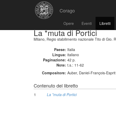
Corago
Opere
Eventi
Libretti
La *muta di Portici
Milano, Regio stabilimento nazionale Tito di Gio. R
Paese:
Italia
Lingua:
italiano
Paginazione:
42 p.
Note:
t.s.: 11-62
Compositore:
Auber, Daniel-François-Espri
Contenuto del libretto
1
La *muta di Portici