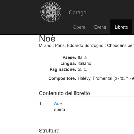
Corago
Opere
Eventi
Libretti
Noè
Milano ; Paris, Edoardo Sonzogno : Choudens père
Paese:
Italia
Lingua:
italiano
Paginazione:
55 c.
Compositore:
Halévy, Fromental (27/05/179
Contenuto del libretto
1
Noè
opera
Struttura