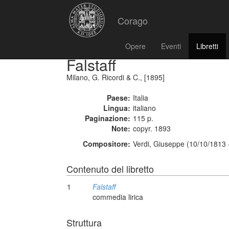
Corago
Opere
Eventi
Libretti
Falstaff
Milano, G. Ricordi & C., [1895]
Paese:
Italia
Lingua:
italiano
Paginazione:
115 p.
Note:
copyr. 1893
Compositore:
Verdi, Giuseppe (10/10/1813 
Contenuto del libretto
1
Falstaff
commedia lirica
Struttura