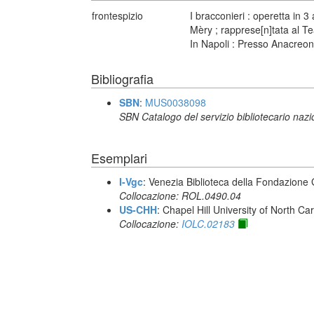
frontespizio
I bracconieri : operetta in 3
Mèry ; rapprese[n]tata al T
In Napoli : Presso Anacreon
Bibliografia
SBN
:
MUS0038098
SBN Catalogo del servizio bibliotecario naz
Esemplari
I-Vgc
: Venezia Biblioteca della Fondazione 
Collocazione: ROL.0490.04
US-CHH
: Chapel Hill University of North Car
Collocazione:
IOLC.02183