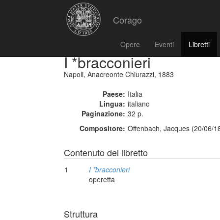
Corago
Opere
Eventi
Libretti
I *bracconieri
Napoli, Anacreonte Chiurazzi, 1883
Paese:
Italia
Lingua:
italiano
Paginazione:
32 p.
Compositore:
Offenbach, Jacques (20/06/1
Contenuto del libretto
1
I *bracconieri
operetta
Struttura