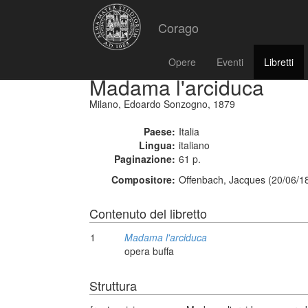
Corago
Opere
Eventi
Libretti
Madama l'arciduca
Milano, Edoardo Sonzogno, 1879
Paese:
Italia
Lingua:
italiano
Paginazione:
61 p.
Compositore:
Offenbach, Jacques (20/06/1
Contenuto del libretto
1
Madama l'arciduca
opera buffa
Struttura