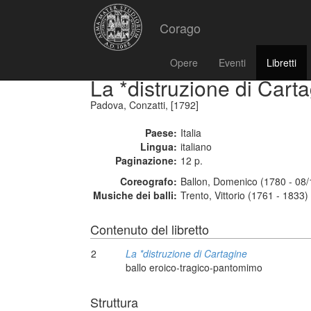
Corago
Opere
Eventi
Libretti
La *distruzione di Cart
Padova, Conzatti, [1792]
Paese:
Italia
Lingua:
italiano
Paginazione:
12 p.
Coreografo:
Ballon, Domenico (1780 - 08
Musiche dei balli:
Trento, Vittorio (1761 - 1833)
Contenuto del libretto
2
La *distruzione di Cartagine
ballo eroico-tragico-pantomimo
Struttura