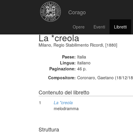
Corago
Opere
Eventi
Libretti
La *creola
Milano, Regio Stabilimento Ricordi, [1880]
Paese:
Italia
Lingua:
italiano
Paginazione:
46 p.
Compositore:
Coronaro, Gaetano (18/12/18
Contenuto del libretto
1
La *creola
melodramma
Struttura