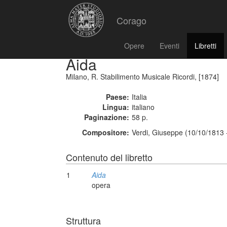
Corago
Opere
Eventi
Libretti
Aida
Milano, R. Stabilimento Musicale Ricordi, [1874]
Paese:
Italia
Lingua:
italiano
Paginazione:
58 p.
Compositore:
Verdi, Giuseppe (10/10/1813 
Contenuto del libretto
1
Aida
opera
Struttura