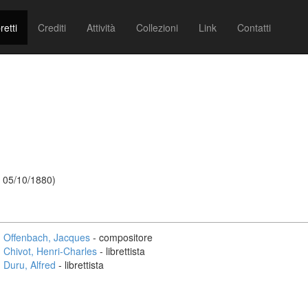
retti
Crediti
Attività
Collezioni
Link
Contatti
 05/10/1880)
Offenbach, Jacques
- compositore
Chivot, Henri-Charles
- librettista
Duru, Alfred
- librettista