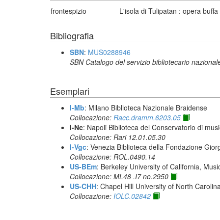
frontespizio
L'isola di Tulipatan : opera buf
Bibliografia
SBN
:
MUS0288946
SBN Catalogo del servizio bibliotecario nazional
Esemplari
I-Mb
: Milano Biblioteca Nazionale Braidense
Collocazione:
Racc.dramm.6203.05
I-Nc
: Napoli Biblioteca del Conservatorio di musi
Collocazione: Rari 12.01.05.30
I-Vgc
: Venezia Biblioteca della Fondazione Giorg
Collocazione: ROL.0490.14
US-BEm
: Berkeley University of California, Mus
Collocazione: ML48 .I7 no.2950
US-CHH
: Chapel Hill University of North Carolina
Collocazione:
IOLC.02842