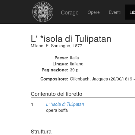
Corago
Opere
Eventi
Lib
L' *isola di Tulipatan
Milano, E. Sonzogno, 1877
Paese:
Italia
Lingua:
italiano
Paginazione:
39 p.
Compositore:
Offenbach, Jacques (20/06/1819 -
Contenuto del libretto
1
L' *isola di Tulipatan
opera buffa
Struttura