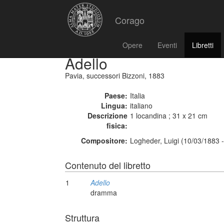
Corago
Opere
Eventi
Libretti
Adello
Pavia, successori Bizzoni, 1883
Paese:
Italia
Lingua:
italiano
Descrizione
1 locandina ; 31 x 21 cm
fisica:
Compositore:
Logheder, Luigi (10/03/1883 
Contenuto del libretto
1
Adello
dramma
Struttura