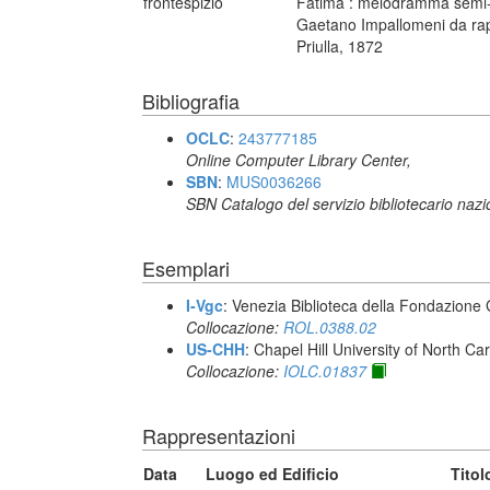
frontespizio
Fatima : melodramma semi-s
Gaetano Impallomeni da rappr
Priulla, 1872
Bibliografia
OCLC
:
243777185
Online Computer Library Center,
SBN
:
MUS0036266
SBN Catalogo del servizio bibliotecario naz
Esemplari
I-Vgc
: Venezia Biblioteca della Fondazione 
Collocazione:
ROL.0388.02
US-CHH
: Chapel Hill University of North Car
Collocazione:
IOLC.01837
Rappresentazioni
Data
Luogo ed Edificio
Titol