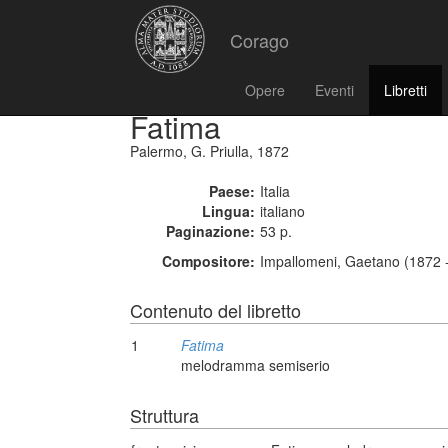
Corago
Opere
Eventi
Libretti
Fatima
Palermo, G. Priulla, 1872
Paese:
Italia
Lingua:
italiano
Paginazione:
53 p.
Compositore:
Impallomeni, Gaetano (1872 
Contenuto del libretto
1
Fatima
melodramma semiserio
Struttura