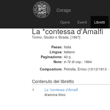
Corago
Opere
Eventi
Libretti
La *contessa d'Amalfi
Torino, Giudici e Strada, [1867]
Paese:
Italia
Lingua:
italiano
Paginazione:
40 p.
Note:
in IV di cop.: 1864
Compositore:
Petrella, Errico (10/12/1813 
Contenuto del libretto
1
La *contessa d'Amalfi
dramma lirico