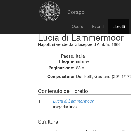
Corago
Opere
Eventi
Libretti
Lucia di Lammermoor
Napoli, si vende da Giuseppe d'Ambra, 1866
Paese:
Italia
Lingua:
italiano
Paginazione:
28 p.
Compositore:
Donizetti, Gaetano (29/11/17
Contenuto del libretto
1
Lucia di Lammermoor
tragedia lirica
Struttura