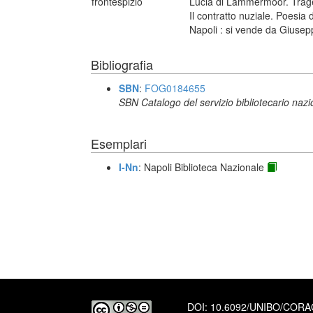
frontespizio
Lucia di Lammermoor. Traged
Il contratto nuziale. Poesia
Napoli : si vende da Giuse
Bibliografia
SBN
:
FOG0184655
SBN Catalogo del servizio bibliotecario naz
Esemplari
I-Nn
: Napoli Biblioteca Nazionale
DOI:
10.6092/UNIBO/COR