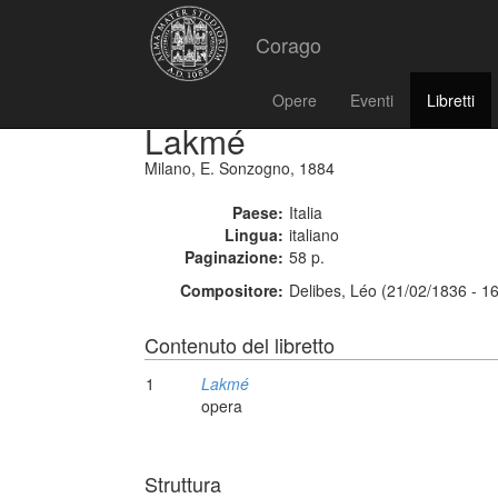
Corago
Opere
Eventi
Libretti
Lakmé
Milano, E. Sonzogno, 1884
Paese:
Italia
Lingua:
italiano
Paginazione:
58 p.
Compositore:
Delibes, Léo (21/02/1836 - 1
Contenuto del libretto
1
Lakmé
opera
Struttura