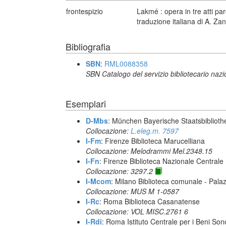
frontespizio
Lakmé : opera in tre atti par
traduzione italiana di A. Z
Bibliografia
SBN
:
RML0088358
SBN Catalogo del servizio bibliotecario naz
Esemplari
D-Mbs
: München Bayerische Staatsbiblioth
Collocazione:
L.eleg.m. 7597
I-Fm
: Firenze Biblioteca Marucelliana
Collocazione: Melodrammi Mel.2348.15
I-Fn
: Firenze Biblioteca Nazionale Centrale
Collocazione: 3297.2
I-Mcom
: Milano Biblioteca comunale - Pal
Collocazione: MUS M 1-0587
I-Rc
: Roma Biblioteca Casanatense
Collocazione: VOL MISC.2761 6
I-Rdi
: Roma Istituto Centrale per i Beni Sono