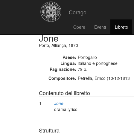
Corago
Opere
Eventi
Libretti
Jone
Porto, Alliança, 1870
Paese:
Portogallo
Lingua:
italiano e portoghese
Paginazione:
79 p.
Compositore:
Petrella, Errico (10/12/1813 
Contenuto del libretto
1
Jone
drama lyrico
Struttura