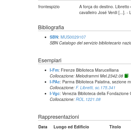
frontespizio
A força do destino. Libretto
cavalleiro José Verdi [...]. 
Bibliografia
SBN
:
MUS0029107
SBN Catalogo del servizio bibliotecario naz
Esemplari
I-Fm
: Firenze Biblioteca Marucelliana
Collocazione: Melodrammi Mel.2342.08
I-PAc
: Parma Biblioteca Palatina, sezione m
Collocazione:
F. Libretti, sc.175.341
I-Vgc
: Venezia Biblioteca della Fondazione 
Collocazione:
ROL.1221.08
Rappresentazioni
Data
Luogo ed Edificio
Titolo