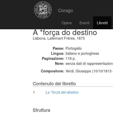
Corago
Opere
Eventi
Libretti
A *força do destino
Lisbona, Lallemant Frères, 1873
Paese:
Portogallo
Lingua:
italiano e portoghese
Paginazione:
119 p.
Note:
senza dati di rappresentazione
Compositore:
Verdi, Giuseppe (10/10/1813 
Contenuto del libretto
1
La *forza del destino
Struttura