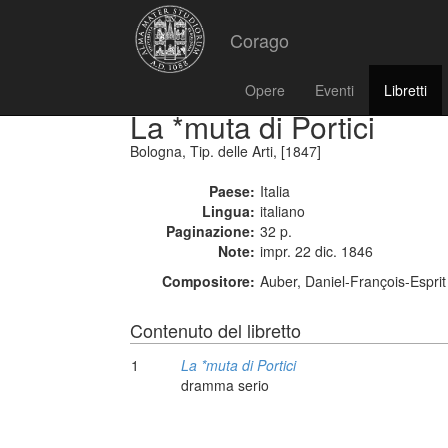
Corago
Opere
Eventi
Libretti
La *muta di Portici
Bologna, Tip. delle Arti, [1847]
Paese:
Italia
Lingua:
italiano
Paginazione:
32 p.
Note:
impr. 22 dic. 1846
Compositore:
Auber, Daniel-François-Espri
Contenuto del libretto
1
La *muta di Portici
dramma serio