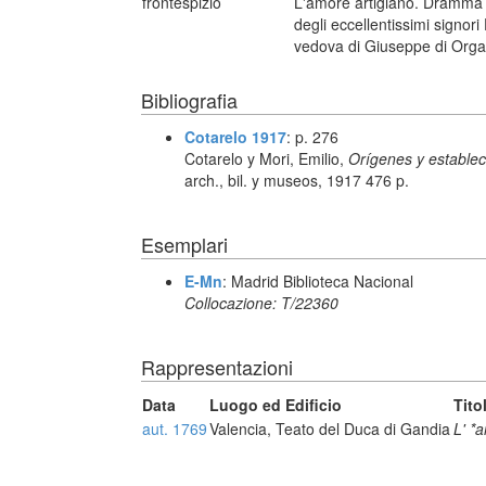
frontespizio
L'amore artigiano. Dramma g
degli eccellentissimi signori
vedova di Giuseppe di Orga
Bibliografia
Cotarelo 1917
: p. 276
Cotarelo y Mori, Emilio,
Orígenes y estable
arch., bil. y museos, 1917 476 p.
Esemplari
E-Mn
: Madrid Biblioteca Nacional
Collocazione: T/22360
Rappresentazioni
Data
Luogo ed Edificio
Tito
aut. 1769
Valencia, Teato del Duca di Gandia
L' *