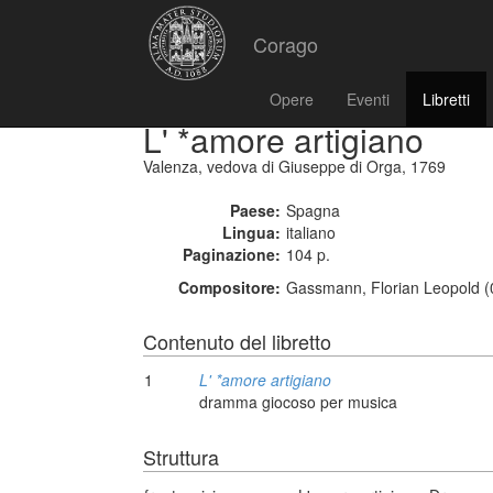
Corago
Opere
Eventi
Libretti
L' *amore artigiano
Valenza, vedova di Giuseppe di Orga, 1769
Paese:
Spagna
Lingua:
italiano
Paginazione:
104 p.
Compositore:
Gassmann, Florian Leopold (
Contenuto del libretto
1
L' *amore artigiano
dramma giocoso per musica
Struttura