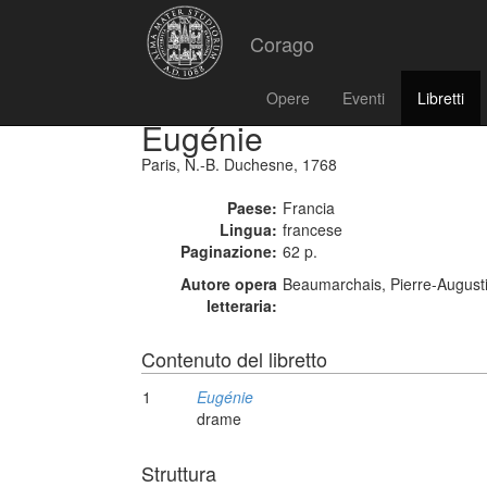
Corago
Opere
Eventi
Libretti
Eugénie
Paris, N.-B. Duchesne, 1768
Paese:
Francia
Lingua:
francese
Paginazione:
62 p.
Autore opera
Beaumarchais, Pierre-August
letteraria:
Contenuto del libretto
1
Eugénie
drame
Struttura