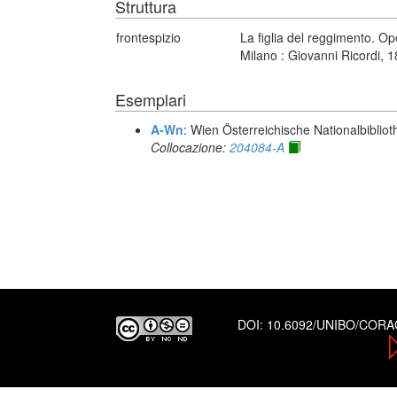
Struttura
frontespizio
La figlia del reggimento. Op
Milano : Giovanni Ricordi, 
Esemplari
A-Wn
: Wien Österreichische Nationalbibliot
Collocazione:
204084-A
DOI:
10.6092/UNIBO/COR