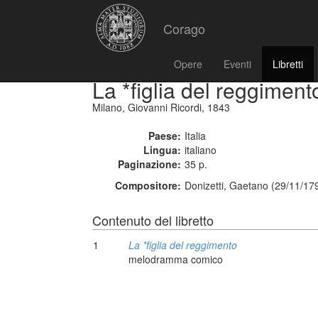
Corago
Opere
Eventi
Libretti
La *figlia del reggiment
Milano, Giovanni Ricordi, 1843
Paese:
Italia
Lingua:
italiano
Paginazione:
35 p.
Compositore:
Donizetti, Gaetano (29/11/17
Contenuto del libretto
1
La *figlia del reggimento
melodramma comico