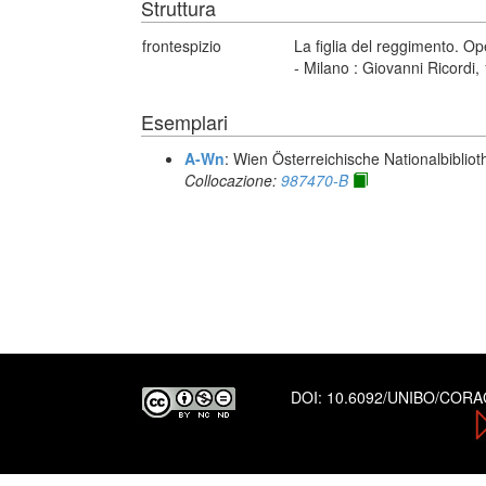
Struttura
frontespizio
La figlia del reggimento. Op
- Milano : Giovanni Ricordi,
Esemplari
A-Wn
: Wien Österreichische Nationalbibliot
Collocazione:
987470-B
DOI:
10.6092/UNIBO/COR