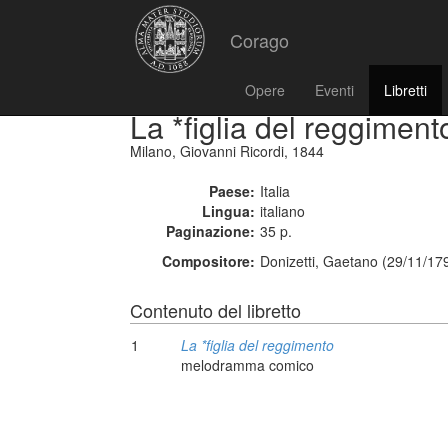
Corago
Opere
Eventi
Libretti
La *figlia del reggiment
Milano, Giovanni Ricordi, 1844
Paese:
Italia
Lingua:
italiano
Paginazione:
35 p.
Compositore:
Donizetti, Gaetano (29/11/17
Contenuto del libretto
1
La *figlia del reggimento
melodramma comico