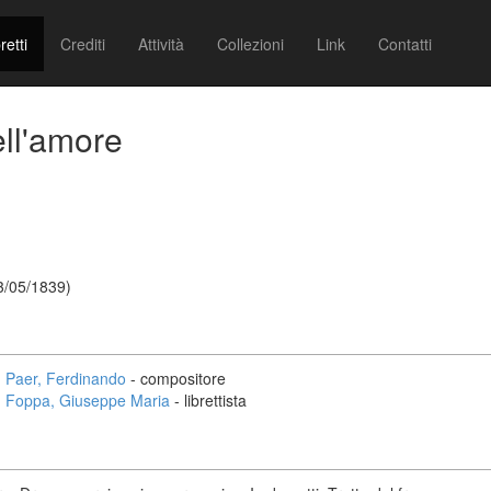
retti
Crediti
Attività
Collezioni
Link
Contatti
ell'amore
3/05/1839)
Paer, Ferdinando
- compositore
Foppa, Giuseppe Maria
- librettista