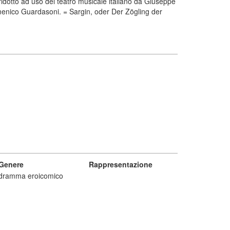
ridotto ad uso del teatro musicale italiano da Giuseppe
Domenico Guardasoni. = Sargin, oder Der Zögling der
Genere
Rappresentazione
dramma eroicomico