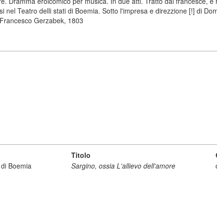
ore. Dramma eroicomico per musica. In due atti. Tratto dal francesce, e 
 nel Teatro delli stati di Boemia. Sotto l'impresa e direzzione [!] di 
da Francesco Gerzabek, 1803
Titolo
i di Boemia
Sargino, ossia L'allievo dell'amore