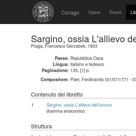
Corago
Opere
Eventi
Lib
Sargino, ossia L'allievo d
Praga, Francesco Gerzabek, 1803
Paese:
Repubblica Ceca
Lingua:
italiano e tedesco
Paginazione:
135, [1] p.
Compositore:
Paer, Ferdinando (01/07/1771 - 0
Contenuto del libretto
1
Sargino, ossia L'allievo dell'amore
dramma eroicomico
Struttura