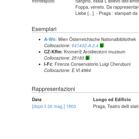
frontespizio
Sargino, ossia L'allievo dell'am
Foppa, veneto. Da rappresentarsi
Liebe [...]. - Praga : stampati 
Esemplari
A-Wn
: Wien Österreichische Nationalbibliothek
Collocazione:
641432-A.2,4
CZ-KRm
: Kromeríž Arcidiecézní muzeum
Collocazione: 25183
I-Fc
: Firenze Conservatorio Luigi Cherubuni
Collocazione: E.VI.4964
Rappresentazioni
Data
Luogo ed Edificio
[dopo il 26 mag.] 1803
Praga, Teatro delli stat