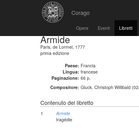
Corago
Opere
Eventi
Libretti
Armide
Paris, de Lormel, 1777
prima edizione
Paese:
Francia
Lingua:
francese
Paginazione:
66 p.
Compositore:
Gluck, Christoph Willibald (0
Contenuto del libretto
1
Armide
tragédie