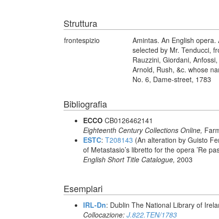
Struttura
frontespizio
Amintas. An English opera. 
selected by Mr. Tenducci, f
Rauzzini, Giordani, Anfossi
Arnold, Rush, &c. whose nam
No. 6, Dame-street, 1783
Bibliografia
ECCO
CB0126462141
Eighteenth Century Collections Online,
Farm
ESTC
:
T208143
(An alteration by Guisto Fe
of Metastasio’s libretto for the opera ’Re pa
English Short Title Catalogue,
2003
Esemplari
IRL-Dn
: Dublin The National Library of Irel
Collocazione:
J.822.TEN/1783