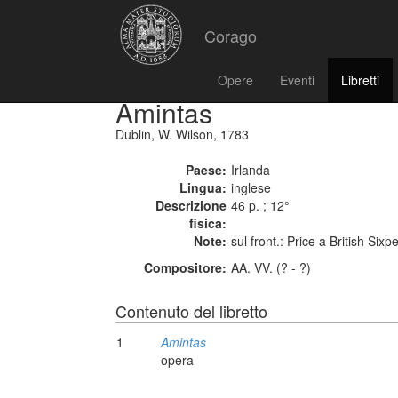
Corago
Opere
Eventi
Libretti
Amintas
Dublin, W. Wilson, 1783
Paese:
Irlanda
Lingua:
inglese
Descrizione
46 p. ; 12°
fisica:
Note:
sul front.: Price a British Six
Compositore:
AA. VV. (? - ?)
Contenuto del libretto
1
Amintas
opera