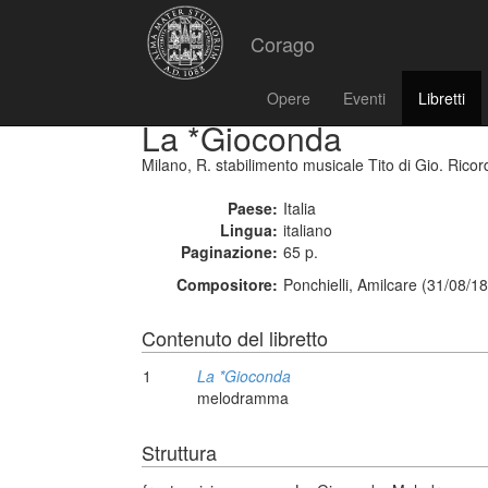
Corago
Opere
Eventi
Libretti
La *Gioconda
Milano, R. stabilimento musicale Tito di Gio. Ricord
Paese:
Italia
Lingua:
italiano
Paginazione:
65 p.
Compositore:
Ponchielli, Amilcare (31/08/1
Contenuto del libretto
1
La *Gioconda
melodramma
Struttura