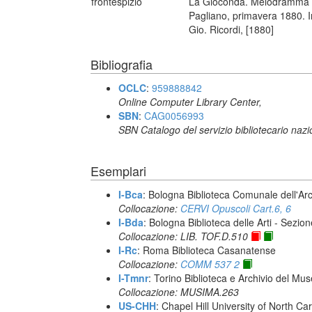
frontespizio
La Gioconda. Melodramma in 
Pagliano, primavera 1880. Imp
Gio. Ricordi, [1880]
Bibliografia
OCLC
:
959888842
Online Computer Library Center,
SBN
:
CAG0056993
SBN Catalogo del servizio bibliotecario naz
Esemplari
I-Bca
: Bologna Biblioteca Comunale dell'Ar
Collocazione:
CERVI Opuscoli Cart.6, 6
I-Bda
: Bologna Biblioteca delle Arti - Sezio
Collocazione: LIB. TOF.D.510
I-Rc
: Roma Biblioteca Casanatense
Collocazione:
COMM 537 2
I-Tmnr
: Torino Biblioteca e Archivio del Mu
Collocazione: MUSIMA.263
US-CHH
: Chapel Hill University of North Car