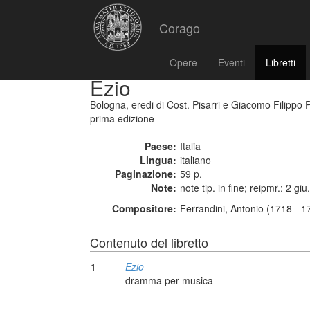
Corago
Opere
Eventi
Libretti
Ezio
Bologna, eredi di Cost. Pisarri e Giacomo Filippo 
prima edizione
Paese:
Italia
Lingua:
italiano
Paginazione:
59 p.
Note:
note tip. in fine; reipmr.: 2 gi
Compositore:
Ferrandini, Antonio (1718 - 1
Contenuto del libretto
1
Ezio
dramma per musica