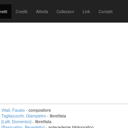
retti
Crediti
Attività
Collezioni
Link
Contatti
Vitali, Fausto
- compositore
Tagliazucchi, Giampietro
- librettista
[Lalli, Domenico]
- librettista
[Pasqualigo, Benedetto]
- antecedente bibliografico