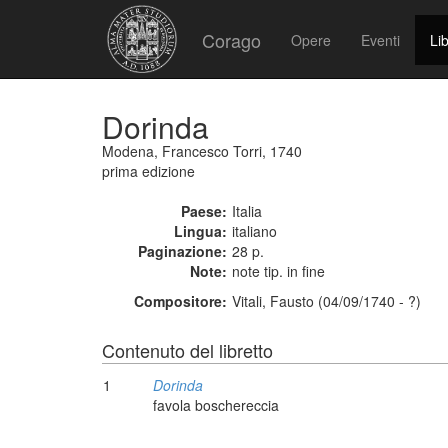
Corago
Opere
Eventi
Lib
Dorinda
Modena, Francesco Torri, 1740
prima edizione
Paese:
Italia
Lingua:
italiano
Paginazione:
28 p.
Note:
note tip. in fine
Compositore:
Vitali, Fausto (04/09/1740 - ?)
Contenuto del libretto
1
Dorinda
favola boschereccia