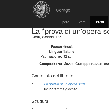
Corago
Opere
Eventi
Libretti
La *prova di un'opera s
Corfù, Scheria, 1850
Paese:
Grecia
Lingua:
italiano
Paginazione:
32 p.
Compositore:
Mazza, Giuseppe (03/03/1806
Contenuto del libretto
1
La *prova di un'opera seria
melodramma giocoso
Struttura