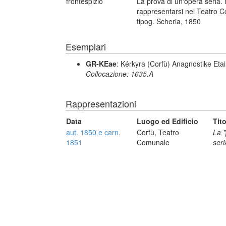
frontespizio
La prova di un'opera seria
rappresentarsi nel Teatro C
tipog. Scheria, 1850
Esemplari
GR-KEae
: Kérkyra (Corfù) Anagnostike Etai
Collocazione: 1635.A
Rappresentazioni
Data
Luogo ed Edificio
Tit
aut. 1850 e carn.
Corfù, Teatro
La *
1851
Comunale
seri