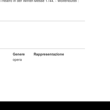
Theatro in der Winter-Messe 1744. - Wolfenbüttel :
Genere
Rappresentazione
opera