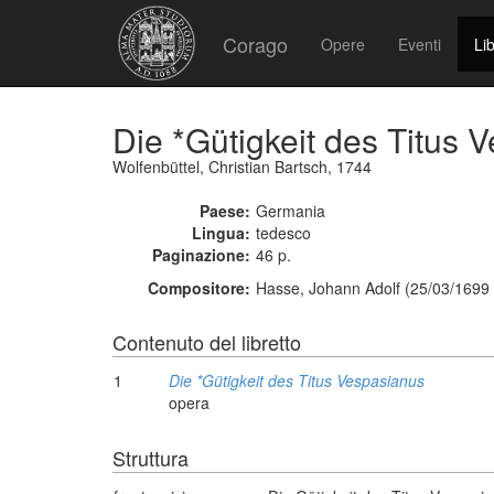
Corago
Opere
Eventi
Lib
Die *Gütigkeit des Titus 
Wolfenbüttel, Christian Bartsch, 1744
Paese:
Germania
Lingua:
tedesco
Paginazione:
46 p.
Compositore:
Hasse, Johann Adolf (25/03/1699 
Contenuto del libretto
1
Die *Gütigkeit des Titus Vespasianus
opera
Struttura