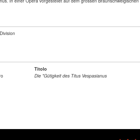
anus. In einer Opera vorgestellet auf dem grossen Braunschweigischen 
Division
Titolo
ro
Die *Gütigkeit des Titus Vespasianus