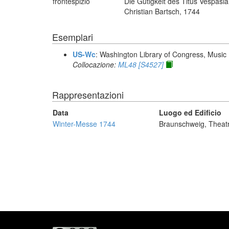
frontespizio
Die Gütigkeit des Titus Vespasi
Christian Bartsch, 1744
Esemplari
US-Wc
: Washington Library of Congress, Music 
Collocazione:
ML48 [S4527]
Rappresentazioni
Data
Luogo ed Edificio
Winter-Messe 1744
Braunschweig, Theat