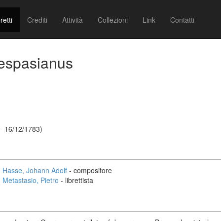
retti
Crediti
Attività
Collezioni
Link
Contatti
Vespasianus
- 16/12/1783)
Hasse, Johann Adolf
- compositore
Metastasio, Pietro
- librettista