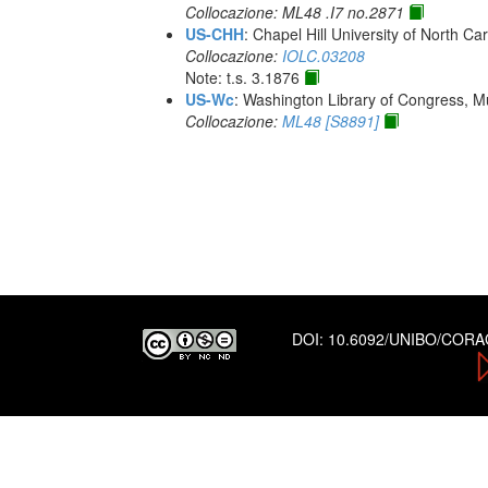
Collocazione: ML48 .I7 no.2871
US-CHH
: Chapel Hill University of North Car
Collocazione:
IOLC.03208
Note: t.s. 3.1876
US-Wc
: Washington Library of Congress, Mu
Collocazione:
ML48 [S8891]
DOI:
10.6092/UNIBO/COR