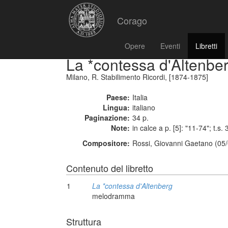
Corago
Opere
Eventi
Libretti
La *contessa d'Altenbe
Milano, R. Stabilimento Ricordi, [1874-1875]
Paese:
Italia
Lingua:
italiano
Paginazione:
34 p.
Note:
in calce a p. [5]: "11-74"; t.s.
Compositore:
Rossi, Giovanni Gaetano (05/
Contenuto del libretto
1
La *contessa d'Altenberg
melodramma
Struttura