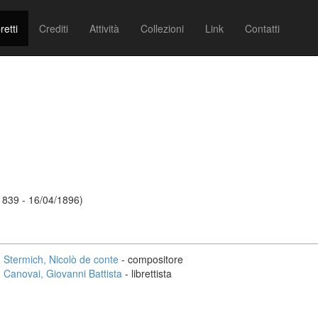
retti
Crediti
Attività
Collezioni
Link
Contatti
1839 - 16/04/1896)
Stermich, Nicolò de conte
- compositore
Canovai, Giovanni Battista
- librettista