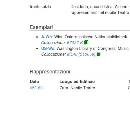
frontespizio
Desiderio, duca d'Istria. Azione
rappresentarsi nel nobile Teatro 
Esemplari
A-Wn
: Wien Österreichische Nationalbibliothek
Collocazione:
67027-B
US-Wc
: Washington Library of Congress, Music 
Collocazione:
ML48 [S10059]
Rappresentazioni
Data
Luogo ed Edificio
T
05/1861
Zara, Nobile Teatro
D