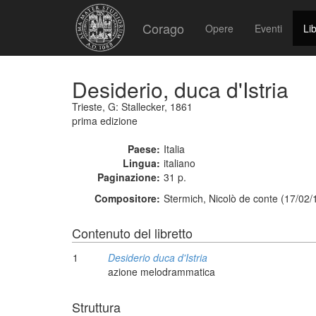
Corago
Opere
Eventi
Lib
Desiderio, duca d'Istria
Trieste, G: Stallecker, 1861
prima edizione
Paese:
Italia
Lingua:
italiano
Paginazione:
31 p.
Compositore:
Stermich, Nicolò de conte (17/02/
Contenuto del libretto
1
Desiderio duca d'Istria
azione melodrammatica
Struttura